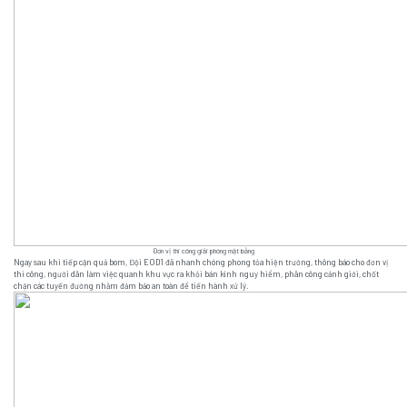
Đơn vị thi công giải phóng mặt bằng
Ngay sau khi tiếp cận quả bom, Đội EOD1 đã nhanh chóng phong tỏa hiện trường, thông báo cho đơn vị
thi công, người dân làm việc quanh khu vực ra khỏi bán kính nguy hiểm, phân công cảnh giới, chốt
chặn các tuyến đường nhằm đảm bảo an toàn để tiến hành xử lý.