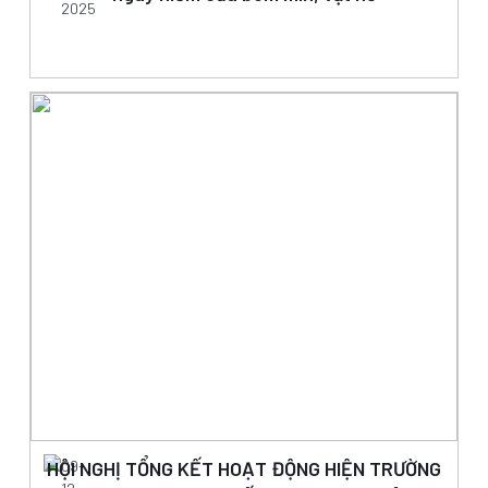
2025
HỘI NGHỊ TỔNG KẾT HOẠT ĐỘNG HIỆN TRƯỜNG
09-