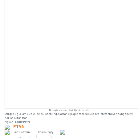
Di chuyển quả bom về nơi tập kết an toàn
Sau gần 2 giờ làm việc với sự nỗ lực chung của toàn đội, quả bom đã được đưa lên xe chuyên dụng chở về
nơi tập kết an toàn!
Nguồn: EOD1/PTVN
PTVN
1393 lượt xem
Chia sẻ ngay