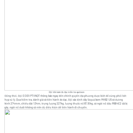
Đội tiến hành đo đạc kiểm tra quả bom
Đồng thời, Đội EOD1/PTVNQT thông báo ngay đến chính quyền địa phương được biết để cùng phối kết
hợp xử lý. Qua kiểm tra, đánh giá và tiến hành đo đạc, Đội xác định đây là quả bom MK82 US có đường
kính 274mm, chiều dài 1,54m, trọng lượng 227kg, lượng thuốc nổ 87,10kg, có ngòi nổ đầu M904E2 đã bị
gãy, ngòi nổ đuôi không có nên đủ điều kiện để tiến hành di chuyển.