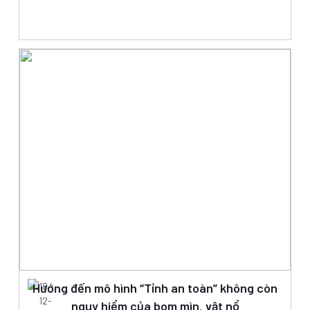
Bom Mìn Được Xử Lý Thành Công Ngay Ngày
Đầu Năm
Hướng đến mô hình “Tỉnh an toàn” không còn
18-
12-
nguy hiểm của bom mìn, vật nổ