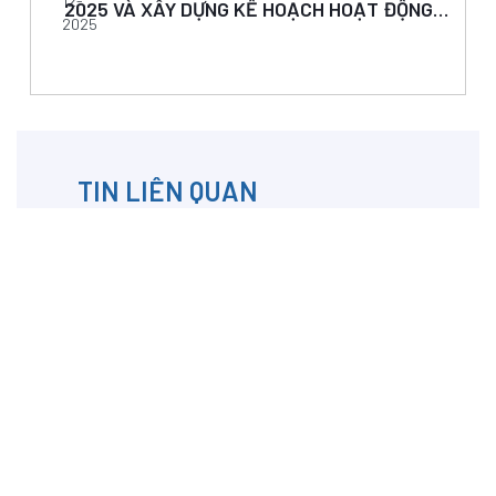
12-
2025 VÀ XÂY DỰNG KẾ HOẠCH HOẠT ĐỘNG
2025
NĂM 2026
TIN LIÊN QUAN