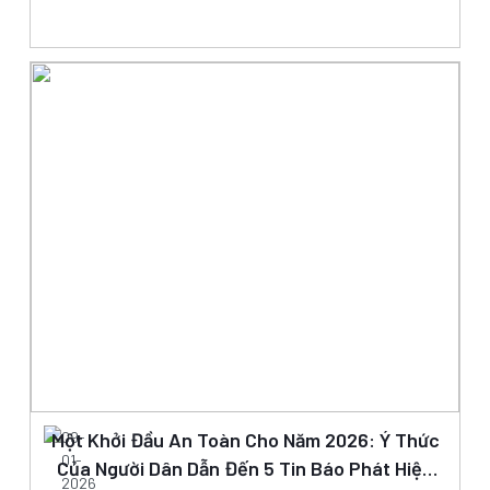
Một Khởi Đầu An Toàn Cho Năm 2026: Ý Thức
09-
01-
Của Người Dân Dẫn Đến 5 Tin Báo Phát Hiện
2026