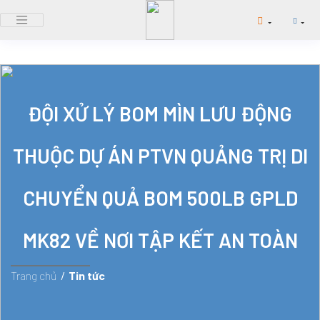
ĐỘI XỬ LÝ BOM MÌN LƯU ĐỘNG
THUỘC DỰ ÁN PTVN QUẢNG TRỊ DI
CHUYỂN QUẢ BOM 500LB GPLD
MK82 VỀ NƠI TẬP KẾT AN TOÀN
Trang chủ
/
Tin tức