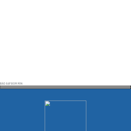
BÁO GẶP BOM MÌN