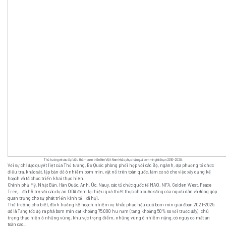
Thủ tướng và các đại biểu thăm quan triển lãm Việt Nam khắc phục hậu quả bom mìn giai đoạn 2010-2020.
Với sự chỉ đạo quyết liệt của Thủ tướng, Bộ Quốc phòng phối hợp với các Bộ, ngành, địa phương tổ chức
điều tra, khảo sát, lập bản đồ ô nhiễm bom mìn, vật nổ trên toàn quốc, làm cơ sở cho việc xây dựng kế
hoạch và tổ chức triển khai thực hiện.
Chính phủ Mỹ, Nhật Bản, Hàn Quốc, Anh, Úc, Nauy, các tổ chức quốc tế MAO, NFA, Golden West, Peace
Tree,... đã hỗ trợ với các dự án ODA đem lại hiệu quả thiết thực cho cuộc sống của người dân và đóng góp
quan trọng cho sự phát triển kinh tế - xã hội.
Thứ trưởng cho biết, định hướng kế hoạch nhiệm vụ khắc phục hậu quả bom mìn giai đoạn 2021-2025
đó là Tăng tốc độ ra phá bom mìn đạt khoảng 75.000 hu năm (tăng khoảng 50% so với trước đây); chú
trọng thực hiện ở những vùng, khu vực trọng điểm, những vùng ô nhiễm nặng, có nguy cơ mất an
toàn cao...