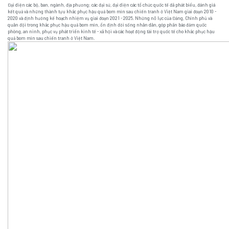
Đại diện các bộ, ban, ngành, địa phương; các đại sứ, đại diện các tổ chức quốc tế đã phát biểu, đánh giá
kết quả và những thành tựu khắc phục hậu quả bom mìn sau chiến tranh ở Việt Nam giai đoạn 2010 -
2020 và định hướng kế hoạch nhiệm vụ giai đoạn 2021 - 2025. Những nỗ lực của Đảng, Chính phủ và
quân đội trong khắc phục hậu quả bom mìn, ổn định đời sống nhân dân, góp phần bảo đảm quốc
phòng, an ninh, phục vụ phát triển kinh tế - xã hội và các hoạt động tài trợ quốc tế cho khắc phục hậu
quả bom mìn sau chiến tranh ở Việt Nam.