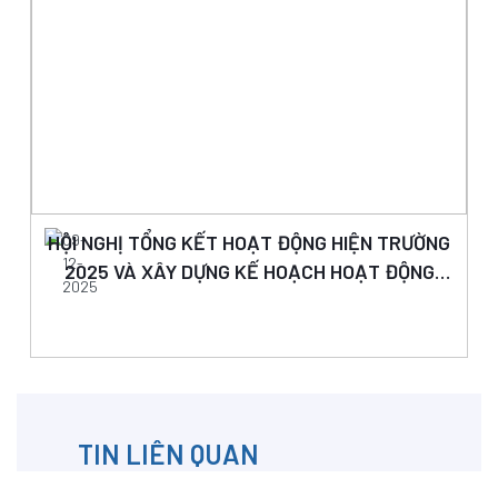
HỘI NGHỊ TỔNG KẾT HOẠT ĐỘNG HIỆN TRƯỜNG
09-
12-
2025 VÀ XÂY DỰNG KẾ HOẠCH HOẠT ĐỘNG
2025
NĂM 2026
TIN LIÊN QUAN