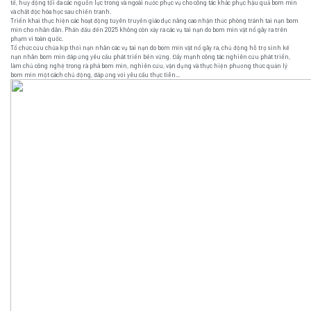
tế, huy động tối đa các nguồn lực trong và ngoài nước phục vụ cho công tác khắc phục hậu quả bom mìn
và chất độc hóa học sau chiến tranh.
Triển khai thực hiện các hoạt động tuyên truyền giáo dục nâng cao nhận thức phòng tránh tai nạn bom
mìn cho nhân dân. Phấn đấu đến 2025 không còn xảy ra các vụ tai nạn do bom mìn vật nổ gây ra trên
phạm vi toàn quốc.
Tổ chức cứu chữa kịp thời nạn nhân các vụ tai nạn do bom mìn vật nổ gây ra, chủ động hỗ trợ sinh kế
nạn nhân bom mìn đáp ứng yêu cầu phát triển bền vững. Đẩy mạnh công tác nghiên cứu phát triển,
làm chủ công nghệ trong rà phá bom mìn, nghiên cứu, vận dụng và thực hiện phương thức quản lý
bom mìn một cách chủ động, đáp ứng với yêu cầu thực tiễn...