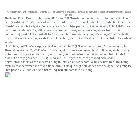
Thủ tướng trò chuyện với Trưởng đại diện UNDP tại Việt Nam Caitlin Wiesen về các hoạt động của các tổ chức quốc tế giúp đỡ Việt Nam khắc phục hậu quả
bom mìn.
Thủ tướng Phạm Minh Chính, Trưởng BCĐ nêu, Việt Nam đã trải qua các cuộc chiến tranh giải phóng
dân tộc và bảo vệ Tổ quốc mới có được hòa bình như ngày hôm nay. Dù sống trong hòa bình thì hậu quả
của những cuộc chiến ấy vẫn tồn tại, không chỉ để lại hậu quả nặng nề về con người, đó là chất độc hóa
học, bom mìn đã rải xuống đất và nước hủy hoại môi trường sống của con người và thiên nhiên.
Bom mìn, vật nổ do chiến tranh để lại ở Việt Nam là hiểm họa hàng ngày đối với người dân, là vấn đề
nhức nhối của đất nước, gây ra nhiều khó khăn trong sản xuất và đời sống, cản trở sự phát triển kinh tế -
xã hội.
"Có lẽ không có đất nước nào phải chịu đau thương như Việt Nam sau chiến tranh", Thủ tướng bày tỏ.
Theo thống kê chưa đầy đủ từ năm 1975 đến nay đã có hơn 4 vạn người bị chết và 6 vạn người bị thương,
do bom mìn sót lại sau chiến tranh gây ra. Trung bình mỗi năm bom mìn sót lại sau chiến tranh đã
cướp đi tính mạng của hơn 1.000 người và hơn 1.300 người phải mang thương tật suốt đời.
Nói về lần đến thăm cơ sở chăm sóc những trẻ em bị chất độc da cam, tai nạn do bom mìn, Thủ tướng
bày tỏ sự thương xót và nhấn mạnh trong nhiều năm qua, Việt Nam đã tích cực, chủ động trong công tác
khắc phục hậu quả chiến tranh nói chung, hậu quả bom mìn nói riêng.