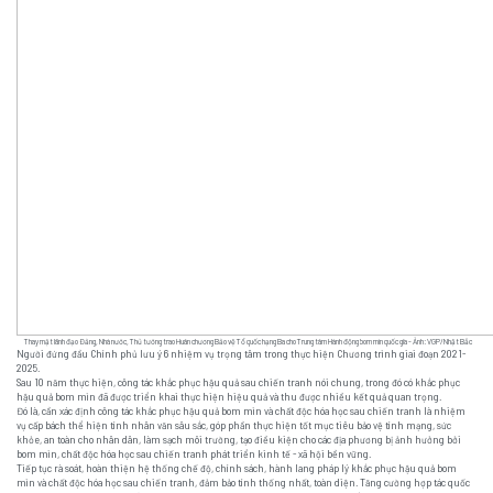
Thay mặt lãnh đạo Đảng, Nhà nước, Thủ tướng trao Huân chương Bảo vệ Tổ quốc hạng Ba cho Trung tâm Hành động bom mìn quốc gia - Ảnh: VGP/Nhật Bắc
Người đứng đầu Chính phủ lưu ý 6 nhiệm vụ trọng tâm trong thực hiện Chương trình giai đoạn 2021-
2025.
Sau 10 năm thực hiện, công tác khắc phục hậu quả sau chiến tranh nói chung, trong đó có khắc phục
hậu quả bom mìn đã được triển khai thực hiện hiệu quả và thu được nhiều kết quả quan trọng.
Đó là, cần xác định công tác khắc phục hậu quả bom mìn và chất độc hóa học sau chiến tranh là nhiệm
vụ cấp bách thể hiện tính nhân văn sâu sắc, góp phần thực hiện tốt mục tiêu bảo vệ tính mạng, sức
khỏe, an toàn cho nhân dân, làm sạch môi trường, tạo điều kiện cho các địa phương bị ảnh hưởng bởi
bom mìn, chất độc hóa học sau chiến tranh phát triển kinh tế - xã hội bền vững.
Tiếp tục rà soát, hoàn thiện hệ thống chế độ, chính sách, hành lang pháp lý khắc phục hậu quả bom
mìn và chất độc hóa học sau chiến tranh, đảm bảo tính thống nhất, toàn diện. Tăng cường hợp tác quốc