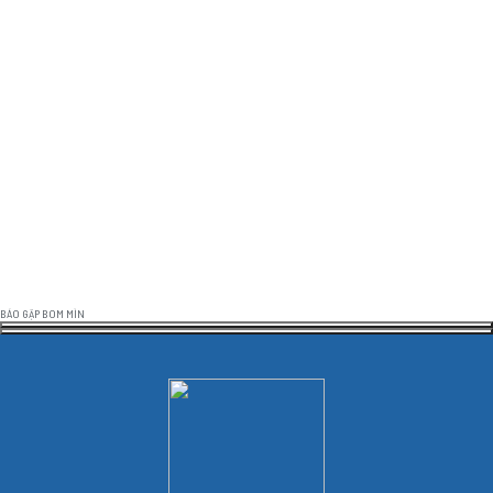
BÁO GẶP BOM MÌN