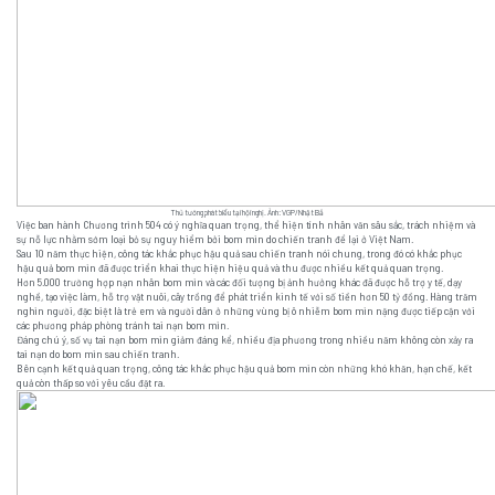
Thủ tướng phát biểu tại hội nghị. Ảnh: VGP/Nhật Bắ
Việc ban hành Chương trình 504 có ý nghĩa quan trọng, thể hiện tính nhân văn sâu sắc, trách nhiệm và
sự nỗ lực nhằm sớm loại bỏ sự nguy hiểm bởi bom mìn do chiến tranh để lại ở Việt Nam.
Sau 10 năm thực hiện, công tác khắc phục hậu quả sau chiến tranh nói chung, trong đó có khắc phục
hậu quả bom mìn đã được triển khai thực hiện hiệu quả và thu được nhiều kết quả quan trọng.
Hơn 5.000 trường hợp nạn nhân bom mìn và các đối tượng bị ảnh hưởng khác đã được hỗ trợ y tế, dạy
nghề, tạo việc làm, hỗ trợ vật nuôi, cây trồng để phát triển kinh tế với số tiền hơn 50 tỷ đồng. Hàng trăm
nghìn người, đặc biệt là trẻ em và người dân ở những vùng bị ô nhiễm bom mìn nặng được tiếp cận với
các phương pháp phòng tránh tai nạn bom mìn.
Đáng chú ý, số vụ tai nạn bom mìn giảm đáng kể, nhiều địa phương trong nhiều năm không còn xảy ra
tai nạn do bom mìn sau chiến tranh.
Bên cạnh kết quả quan trọng, công tác khắc phục hậu quả bom mìn còn những khó khăn, hạn chế, kết
quả còn thấp so với yêu cầu đặt ra.