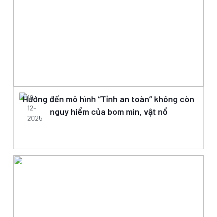
Hướng đến mô hình “Tỉnh an toàn” không còn
18-
12-
nguy hiểm của bom mìn, vật nổ
2025