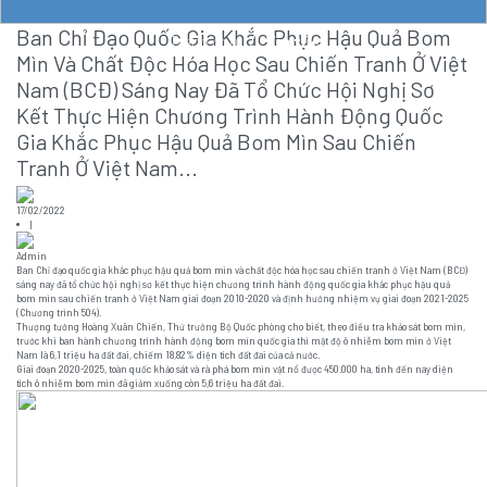
Ban Chỉ Đạo Quốc Gia Khắc Phục Hậu Quả Bom
Trang chủ
/
Tin tức
Mìn Và Chất Độc Hóa Học Sau Chiến Tranh Ở Việt
Nam (BCĐ) Sáng Nay Đã Tổ Chức Hội Nghị Sơ
Kết Thực Hiện Chương Trình Hành Động Quốc
Gia Khắc Phục Hậu Quả Bom Mìn Sau Chiến
Tranh Ở Việt Nam...
17/02/2022
|
Admin
Ban Chỉ đạo quốc gia khắc phục hậu quả bom mìn và chất độc hóa học sau chiến tranh ở Việt Nam (BCĐ)
sáng nay đã tổ chức hội nghị sơ kết thực hiện chương trình hành động quốc gia khắc phục hậu quả
bom mìn sau chiến tranh ở Việt Nam giai đoạn 2010-2020 và định hướng nhiệm vụ giai đoạn 2021-2025
(Chương trình 504).
Thượng tướng Hoàng Xuân Chiến, Thứ trưởng Bộ Quốc phòng cho biết, theo điều tra khảo sát bom mìn,
trước khi ban hành chương trình hành động bom mìn quốc gia thì mật độ ô nhiễm bom mìn ở Việt
Nam là 6,1 triệu ha đất đai, chiếm 18,82% diện tích đất đai của cả nước.
Giai đoạn 2020-2025, toàn quốc khảo sát và rà phá bom mìn vật nổ được 450.000 ha, tính đến nay diện
tích ô nhiễm bom mìn đã giảm xuống còn 5,6 triệu ha đất đai.