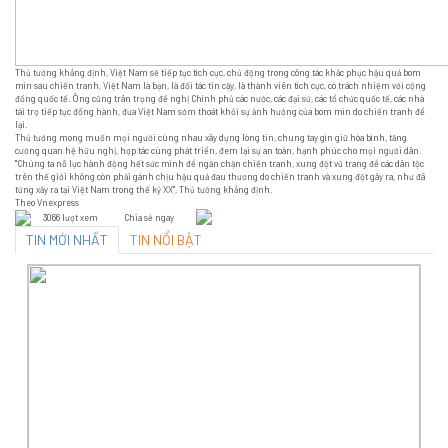
Thủ tướng khẳng định, Việt Nam sẽ tiếp tục tích cực, chủ động trong công tác khắc phục hậu quả bom
mìn sau chiến tranh, Việt Nam là bạn, là đối tác tin cậy, là thành viên tích cực, có trách nhiệm với cộng
đồng quốc tế. Ông cũng trân trọng đề nghị Chính phủ các nước, các đại sứ, các tổ chức quốc tế, các nhà
tài trợ tiếp tục đồng hành, đưa Việt Nam sớm thoát khỏi sự ảnh hưởng của bom mìn do chiến tranh để
lại.
Thủ tướng mong muốn mọi người cùng nhau xây dựng lòng tin, chung tay gìn giữ hòa bình, tăng
cường quan hệ hữu nghị, hợp tác cùng phát triển, đem lại sự an toàn, hạnh phúc cho mọi người dân.
"Chúng ta nỗ lực hành động hết sức mình để ngăn chặn chiến tranh, xung đột vũ trang để các dân tộc
trên thế giới không còn phải gánh chịu hậu quả đau thương do chiến tranh và xung đột gây ra, như đã
từng xảy ra tại Việt Nam trong thế kỷ XX", Thủ tướng khẳng định.
Theo Vnexpress
3066 lượt xem
Chia sẻ ngay
TIN MỚI NHẤT
TIN NỔI BẬT