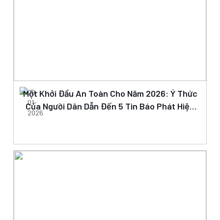
Một Khởi Đầu An Toàn Cho Năm 2026: Ý Thức
09-
01-
Của Người Dân Dẫn Đến 5 Tin Báo Phát Hiện
2026
Bom Mìn Được Xử Lý Thành Công Ngay Ngày
Đầu Năm