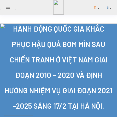
HỘI NGHỊ SƠ KẾT CHƯƠNG TRÌNH
HÀNH ĐỘNG QUỐC GIA KHẮC
PHỤC HẬU QUẢ BOM MÌN SAU
CHIẾN TRANH Ở VIỆT NAM GIAI
ĐOẠN 2010 – 2020 VÀ ĐỊNH
HƯỚNG NHIỆM VỤ GIAI ĐOẠN 2021
-2025 SÁNG 17/2 TẠI HÀ NỘI.