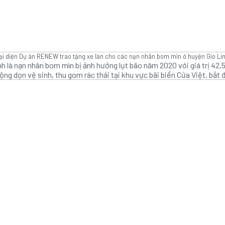
ại diện Dự án RENEW trao tặng xe lăn cho các nạn nhân bom mìn ở huyện Gio Lin
h là nạn nhân bom mìn bị ảnh hưởng lụt bão năm 2020 với giá trị 42,
ộng dọn vệ sinh, thu gom rác thải tại khu vực bãi biển Cửa Việt, bắt đ