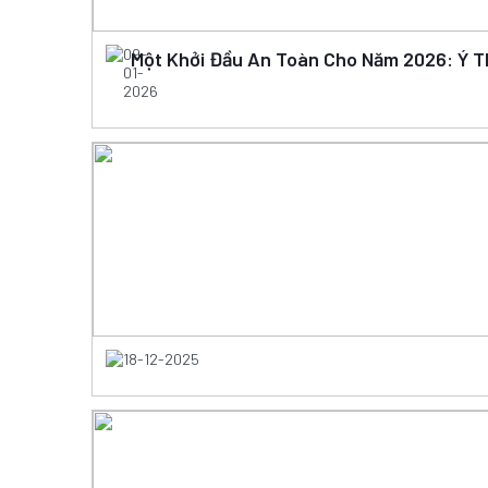
09-
Một Khởi Đầu An Toàn Cho Năm 2026: Ý T
01-
2026
18-12-2025