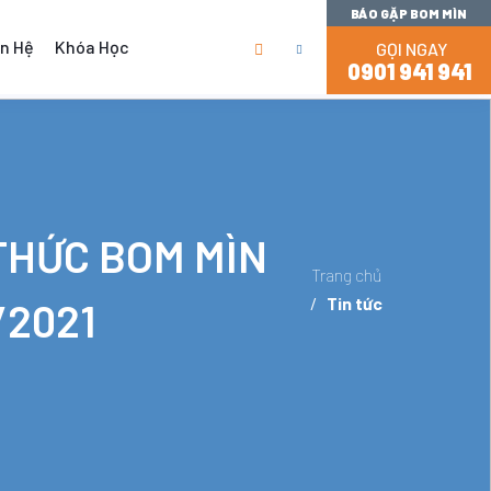
BÁO GẶP BOM MÌN
ên Hệ
Khóa Học
GỌI NGAY
rrent)
(current)
0901 941 941
THỨC BOM MÌN
Trang chủ
/
Tin tức
/2021