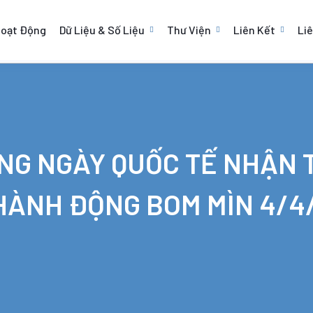
Hoạt Động
Dữ Liệu & Số Liệu
Thư Viện
Liên Kết
Li
(current)
(current)
(current)
(cu
NG NGÀY QUỐC TẾ NHẬN 
HÀNH ĐỘNG BOM MÌN 4/4