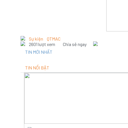
Sự kiện
QTMAC
2601 lượt xem
Chia sẻ ngay
TIN MỚI NHẤT
TIN NỔI BẬT