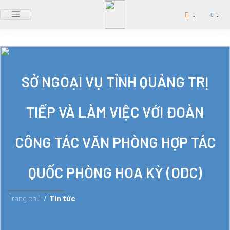
SỞ NGOẠI VỤ TỈNH QUẢNG TRỊ
TIẾP VÀ LÀM VIỆC VỚI ĐOÀN
CÔNG TÁC VĂN PHÒNG HỢP TÁC
QUỐC PHÒNG HOA KỲ (ODC)
Trang chủ
/
Tin tức