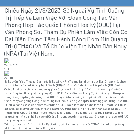
Chiều Ngày 21/8/2023, Sở Ngoại Vụ Tỉnh Quảng
Trị Tiếp Và Làm Việc Với Đoàn Công Tác Văn
Phòng Hợp Tác Quốc Phòng Hoa Kỳ (ODC) Tại
Văn Phòng Sở. Tham Dự Phiên Làm Việc Còn Có
Đại Diện Trung Tâm Hành Động Bom Mìn Quảng
Trị (QTMAC) Và Tổ Chức Viện Trợ Nhân Dân Nauy
(NPA) Tại Việt Nam.
22/08/2023
|
Admin
Bà Nguyễn Triều Thương, Giám đốc Sở Ngoại vụ - Phó Trưởng ban thường trực Ban Chỉ đạo khắc phục
hậu quả bom mìn tỉnh Quảng Trị (BCĐKPHQBM) đã thông báo tình hình và kết quả KPHQBM của tỉnh
Quảng Trị và đánh giá cao những đóng góp, nỗ lực của các tổ chức phi Chính phủ nước ngoài đã đồng
hành cùng tỉnh Quảng Trị trong hoạt động KPHQBM cho đến nay. Trong đó, bà nhấn mạnh tầm quan
trọng của sự hợp tác giữa Quảng Trị và ODC cùng NPA trong việc giải quyết vấn đề bom mìn sau chiến
tranh, và hy vọng rằng tương lai sẽ chứng kiến mối quan hệ và hợp tác bền vững giữa Quảng Trị và ODC.
Thiếu tá Marie Anabelee Messmer, đại diện từ ODC, đã chúc mừng những thành tựu mà Quảng Trị đã
đạt được, đặc biệt với vai trò quan trọng của QTMAC trong hoạt động KPHQBM nhân đạo đã tạo điều kiện
thuận lợi để ODC triển khai một số hoạt động tại Quảng Trị trong thời gian vừa qua, bà cũng cam kết
tăng cường mối quan hệ hợp tác với Quảng Trị trong đó có lĩnh vực đào tạo, nâng cao năng lực cho QTMAC
trong tương lai sắp tới.
Trân trọng cảm ơn Chính phủ Hoa Kỳ đã tài trợ để nâng cao năng lực của QTMAC cũng như hoạt động
khắc phục hậu quả bom mìn tại tỉnh Quảng Trị!