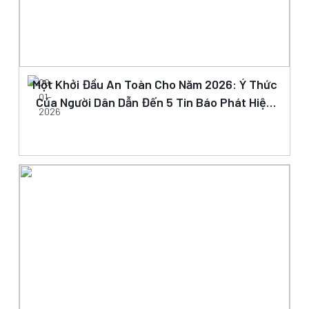
Một Khởi Đầu An Toàn Cho Năm 2026: Ý Thức
09-
01-
Của Người Dân Dẫn Đến 5 Tin Báo Phát Hiện
2026
Bom Mìn Được Xử Lý Thành Công Ngay Ngày
Đầu Năm