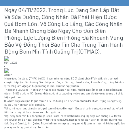
Ngày 04/11/2022, Trong Lúc Đang San Lấp Đất
Và Sửa Đường, Công Nhân Đã Phát Hiện Được
Quả Bom Lớn. Vô Cùng Lo Lắng, Các Công Nhân
Đã Nhanh Chóng Báo Ngay Cho Đồn Biên
Phòng. Lực Lượng Biên Phòng Đã Khoanh Vùng
Bảo Vệ Đồng Thời Báo Tin Cho Trung Tâm Hành
Động Bom Mìn Tỉnh Quảng Trị (QTMAC).
08/11/2022
|
Admin
Nhận được tin báo từ QTMAC, Đội Xử lý bom mìn lưu động EOD1 của tổ chức PTVN đã khẩn trương di
chuyển tiếp cận hiện trường. Toàn đội phân công nhiệm vụ, nhanh chóng khoanh vùng, thông báo đơn
vị thi công làm việc gần hiện trường ra khỏi khu vực nguy hiểm.
Thời gian qua Quảng Trị chịu ảnh hưởng của mưa lớn dài ngày, nhiều địa điểm bị sạt lở, tại điểm sạt lở
đất km 7+800 quốc lộ 15D lên cửa khẩu quốc tế La Lay, công ty xây dựng san lấp đất và sửa đường thì phát
hiện quả bom.
Quả bom được xác định là quả bom MK-82, có đường kính 274mm, chiều dài 1,54m, trọng lượng 227kg,
đủ điều kiện an toàn để di chuyển.
Với sự nỗ lực chung của toàn đội, quả bom đã được di chuyển lên xe chuyên dụng, đưa về nơi tập kết để
tiến hành hủy nổ, đảm bảo an toàn cho người dân.
*Đội Xử lý bom mìn lưu động thuộc Dự án PeaceTrees VietNam Quảng Trị, được Văn phòng Giải trừ Vũ
khí và Quân bị/ Bộ Ngoại giao Hoa Kỳ tài trợ từ năm 2005, hoạt động tại các huyện miền núi Hướng Hóa,
Đakrông và Cam Lộ, tỉnh Quảng Trị, với nhiệm vụ rà phá, thu gom, xử lý bom mìn vật nổ, kết hợp giáo dục
phòng tránh nguy cơ tai nạn bom mìn.