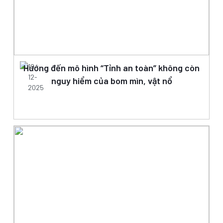
Hướng đến mô hình “Tỉnh an toàn” không còn
18-
12-
nguy hiểm của bom mìn, vật nổ
2025