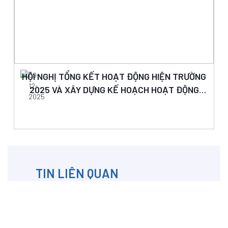
HỘI NGHỊ TỔNG KẾT HOẠT ĐỘNG HIỆN TRƯỜNG
09-
12-
2025 VÀ XÂY DỰNG KẾ HOẠCH HOẠT ĐỘNG
2025
NĂM 2026
TIN LIÊN QUAN