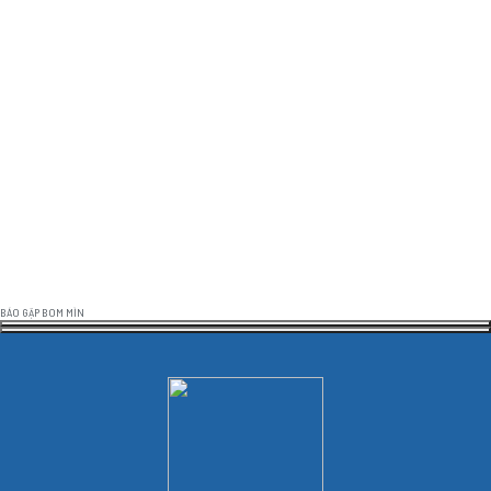
BÁO GẶP BOM MÌN