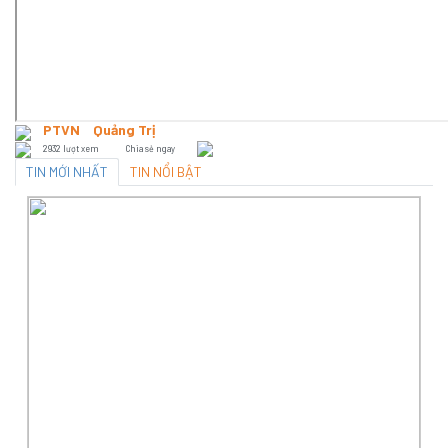
PTVN
Quảng Trị
2932 lượt xem
Chia sẻ ngay
TIN MỚI NHẤT
TIN NỔI BẬT