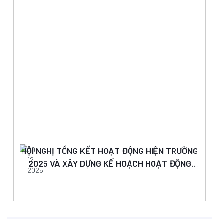
HỘI NGHỊ TỔNG KẾT HOẠT ĐỘNG HIỆN TRƯỜNG
09-
12-
2025 VÀ XÂY DỰNG KẾ HOẠCH HOẠT ĐỘNG
2025
NĂM 2026