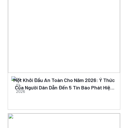
Một Khởi Đầu An Toàn Cho Năm 2026: Ý Thức
09-
01-
Của Người Dân Dẫn Đến 5 Tin Báo Phát Hiện
2026
Bom Mìn Được Xử Lý Thành Công Ngay Ngày
Đầu Năm