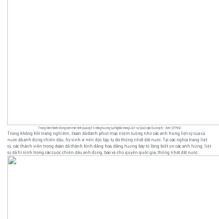
Trung tâm Hành động bom mìn tỉnh Quảng Trị dâng hương tại Nghĩa trang Liệt sỹ Quốc gia Đường 9 - Ảnh: QTMAC
Trong không khí trang nghiêm, Đoàn đã dành phút mặc niệm tưởng nhớ các anh hùng liệt sỹ của cả
nước đã anh dũng chiến đấu, hy sinh vì nền độc lập, tự do thống nhất đất nước. Tại các nghĩa trang liệt
sỹ, các thành viên trong đoàn đã thành kính dâng hoa, dâng hương bày tỏ lòng biết ơn các anh hùng, liệt
sỹ đã hi sinh trong các cuộc chiến đấu anh dũng, bảo vệ chủ quyền quốc gia, thống nhất đất nước.