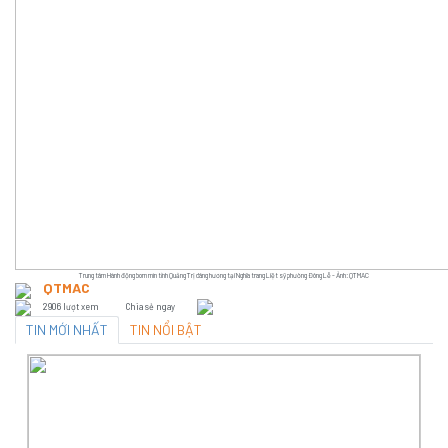
Trung tâm Hành động bom mìn tỉnh Quảng Trị dâng hương tại Nghĩa trang Liệt sỹ phường Đông Lễ - Ảnh: QTMAC
QTMAC
2906 lượt xem
Chia sẻ ngay
TIN MỚI NHẤT
TIN NỔI BẬT