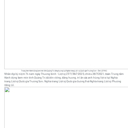
Trung tâm Hành động bom mìn tỉnh Quảng Trị dâng hương tại Nghĩa trang Liệt sỹ Quốc gia Trường Sơn - Ảnh: QTMAC
Nhân dịp kỷ niệm 74 năm ngày Thương binh - Liệt sỹ 27/7 (1947-2021), chiều 26/7/2021, Đoàn Trung tâm
Hành động bom mìn tỉnh Quảng Trị đã đến viếng, dâng hương, tri ân các anh hùng liệt sĩ tại Nghĩa
trang Liệt sỹ Quốc gia Trường Sơn; Nghĩa trang Liệt sỹ Quốc gia Đường 9 và Nghĩa trang Liệt sỹ Phường
Đông Lễ.