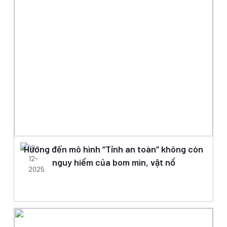
Hướng đến mô hình “Tỉnh an toàn” không còn
18-
12-
nguy hiểm của bom mìn, vật nổ
2025