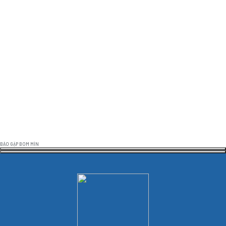
BÁO GẶP BOM MÌN